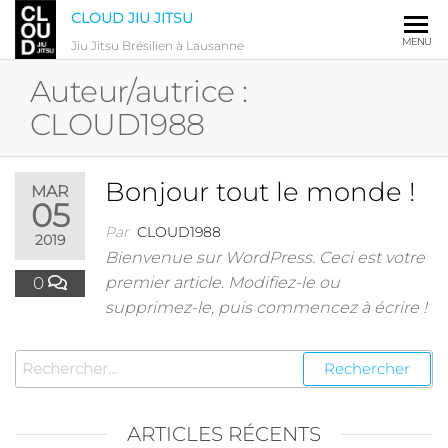
CLOUD JIU JITSU
MENU
Jiu Jitsu Brésilien à Lausanne
Auteur/autrice :
CLOUD1988
Bonjour tout le monde !
MAR
05
Par
CLOUD1988
2019
Bienvenue sur WordPress. Ceci est votre
0
premier article. Modifiez-le ou
supprimez-le, puis commencez à écrire !
ARTICLES RÉCENTS